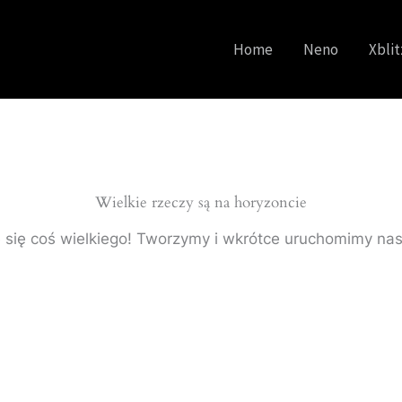
Home
Neno
Xblit
Wielkie rzeczy są na horyzoncie
 się coś wielkiego! Tworzymy i wkrótce uruchomimy nas