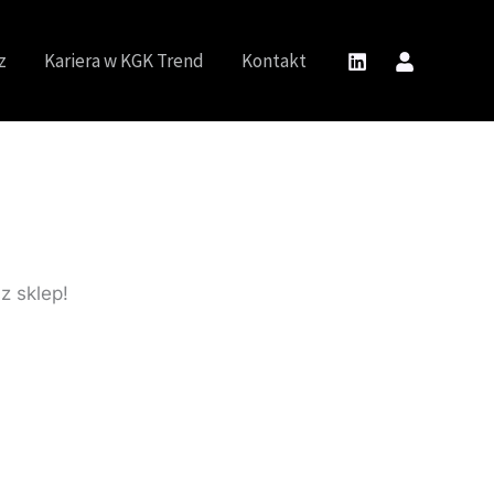
z
Kariera w KGK Trend
Kontakt
z sklep!